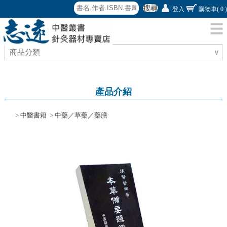
搜尋
登入
購物車
( 0 )
商品分類
∨
產品介紹
>
中醫書籍
>
中藥／草藥／藥膳