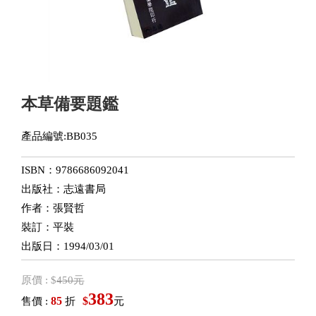
本草備要題鑑
產品編號:BB035
ISBN：9786686092041
出版社：志遠書局
作者：張賢哲
裝訂：平裝
出版日：1994/03/01
原價 : $
450元
383
85
$
售價 :
折
元