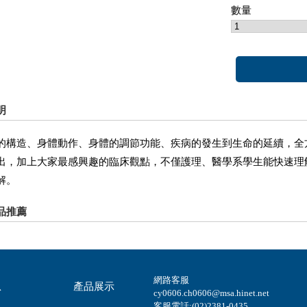
數量
明
的構造、身體動作、身體的調節功能、疾病的發生到生命的延續，全
出，加上大家最感興趣的臨床觀點，不僅護理、醫學系學生能快速理
解。
品推薦
網路客服
息
產品展示
cy0606.ch0606@msa.hinet.net
客服電話:(02)2381-0435