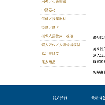
宗教／心靈書籍
中醫器材
保健／按摩器材
掛圖／圖卡
攜帶式摺疊床／枕頭
產品說
銅人穴位／人體骨骼模型
從身體
風水羅經盤
深入淺
輕鬆瞭
居家用品
相關商
關於我們
最新消