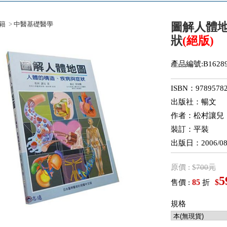
籍
>
中醫基礎醫學
圖解人體
狀
(絕版)
產品編號:B16289
ISBN：97895782
出版社：暢文
作者：松村讓兒
裝訂：平裝
出版日：2006/08
原價 : $
700元
5
85
$
售價 :
折
規格