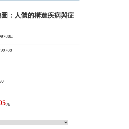
地圖：人體的構造疾病與症
9788E
99788
/0
95
元