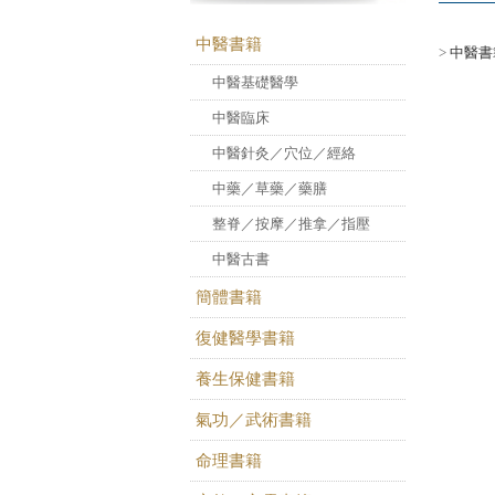
中醫書籍
>
中醫書
中醫基礎醫學
中醫臨床
中醫針灸／穴位／經絡
中藥／草藥／藥膳
整脊／按摩／推拿／指壓
中醫古書
簡體書籍
復健醫學書籍
養生保健書籍
氣功／武術書籍
命理書籍