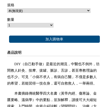
規格
數量
加入購物車
產品說明
DIY（自己動手做）是最近的潮流，中醫也不例外，坊
間教人針灸、按摩、拔罐、脈診、舌診，甚至專教理論的
也不少。可見「小病不求人，有病自己醫」不僅是多數人
的希望，若能習得一技在身，還可自救救人，一舉兩得。
本書摘錄傳統醫學四大名書（黃帝內經、傷寒論、金
匱要略、溫病學）中的要點，並加解釋，讀後可大大縮短
摸索、入門時間。中篇介紹診斷（望聞問切）、治療（方