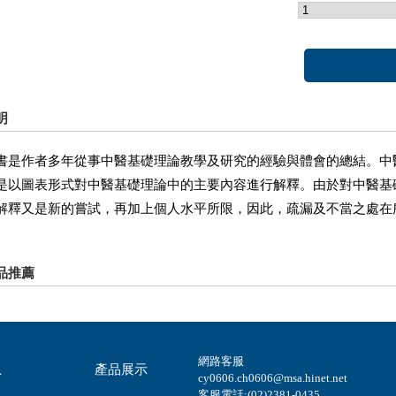
明
作者多年從事中醫基礎理論教學及研究的經驗與體會的總結。中
是以圖表形式對中醫基礎理論中的主要內容進行解釋。由於對中醫基
解釋又是新的嘗試，再加上個人水平所限，因此，疏漏及不當之處在
。
品推薦
網路客服
息
產品展示
cy0606.ch0606@msa.hinet.net
客服電話:(02)2381-0435