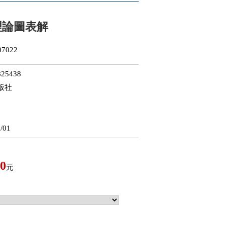
理論圖表解
7022
25438
版社
/01
0
元