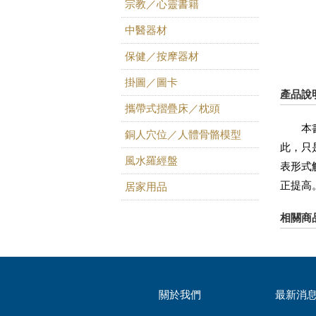
宗教／心靈書籍
中醫器材
保健／按摩器材
掛圖／圖卡
產品說
攜帶式摺疊床／枕頭
本書是
銅人穴位／人體骨骼模型
此，只
風水羅經盤
表形式
正提高
居家用品
相關商
關於我們
最新消