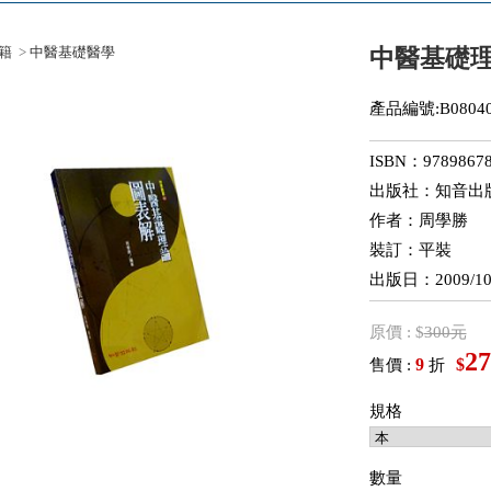
籍
>
中醫基礎醫學
中醫基礎
產品編號:B08040
ISBN：97898678
出版社：知音出
作者：周學勝
裝訂：平裝
出版日：2009/10
原價 : $
300元
27
9
$
售價 :
折
規格
數量