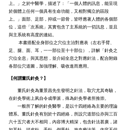
上。」之於中醫學，描述了：「一個人體的訊息，能呈現
於個體上任何一個具有生命功能，又相對獨立的區段
上。」面部、足部，抑或一節骨，皆呼應著人體的各個部
位，這些「次系統」其實包含了主系統的一切訊息，並且
與主系統有高度的連結。
本書搭配全身部位之穴位主治對應表（左右手臂、
足、腿、面、耳，一一部位至十十部位），詳解「針灸之
穴位全息」與其思想，並介紹全息之對應針法，配合附錄
各部位穴道圖，加強理解、吸收進而應用。
【何謂董氏針灸？】
董氏針灸為董景昌先生發明之針法，取穴尤其奇驗，
在針灸學術上夙自令成學派，殊為針灸學者所推崇。
一般所了解的針灸醫學，是以十四經絡為主要的理論
體系。董氏針灸有別於十四經絡，所設穴道部位亦與三百
六十五穴者大不相同，內容博大精深，包含針法甚廣，諸
如耳針、頭皮針、手針、倒馬針、放血療法等，內容不但