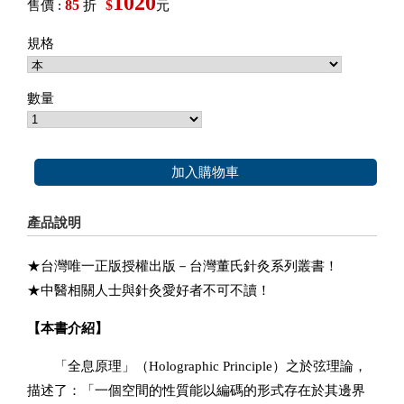
1020
85
$
售價 :
折
元
規格
數量
加入購物車
產品說明
★台灣唯一正版授權出版－台灣董氏針灸系列叢書！
★中醫相關人士與針灸愛好者不可不讀！
【本書介紹】
「全息原理」（
Holographic Principle
）之於弦理論，
描述了：「一個空間的
性質能以編碼的形式存在於其邊界