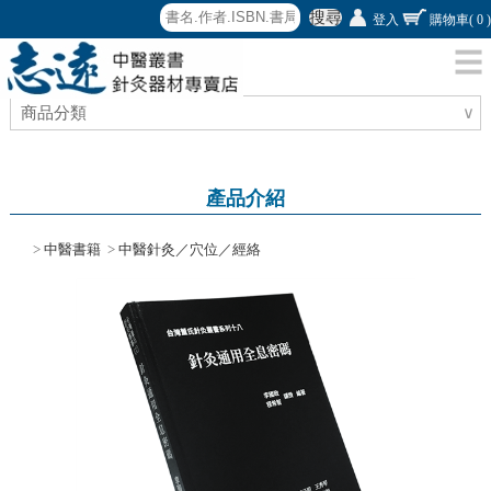
搜尋
登入
購物車
( 0 )
商品分類
∨
產品介紹
>
中醫書籍
>
中醫針灸／穴位／經絡