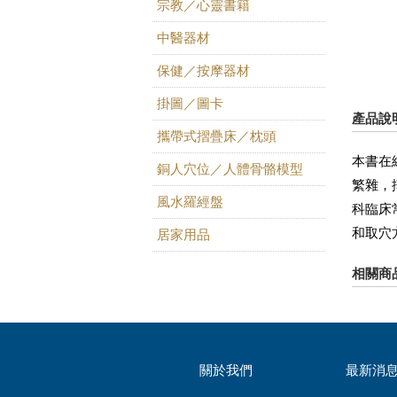
宗教／心靈書籍
中醫器材
保健／按摩器材
掛圖／圖卡
產品說
攜帶式摺疊床／枕頭
本書在
銅人穴位／人體骨骼模型
繁雜，
風水羅經盤
科臨床
和取穴
居家用品
相關商
關於我們
最新消