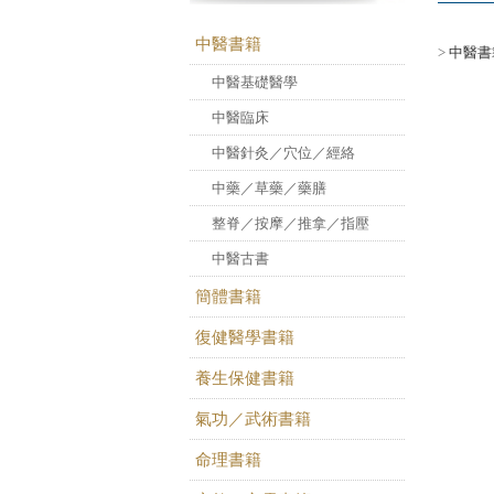
中醫書籍
>
中醫書
中醫基礎醫學
中醫臨床
中醫針灸／穴位／經絡
中藥／草藥／藥膳
整脊／按摩／推拿／指壓
中醫古書
簡體書籍
復健醫學書籍
養生保健書籍
氣功／武術書籍
命理書籍