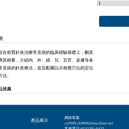
明
綜合前賢針灸治療常見病的臨床經驗基礎上，刪其
擇其精要，介紹內、外、婦、兒、五官、皮膚等各
常見病的針灸療法，並且配圖以示相應穴位的定位
方法。
品推薦
網路客服
息
產品展示
cy0606.ch0606@msa.hinet.net
客服電話:(02)2381-0435