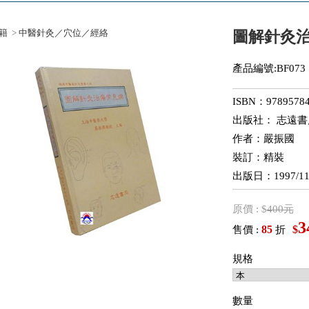
籍
>
中醫針灸／穴位／經絡
圖解針灸
產品編號:BF073
ISBN：97895784
出版社： 志遠書
作者：嚴振國
裝訂：精裝
出版日：1997/11
原價 : $
400元
3
85
$
售價 :
折
規格
數量