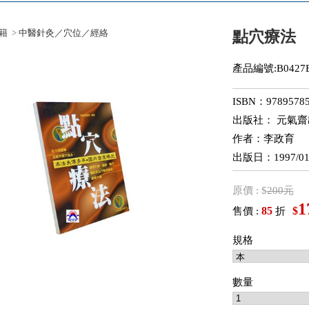
籍
>
中醫針灸／穴位／經絡
點穴療法
產品編號:B0427E
ISBN：97895785
出版社： 元氣
作者：李政育
出版日：1997/01
原價 : $
200元
1
85
$
售價 :
折
規格
數量