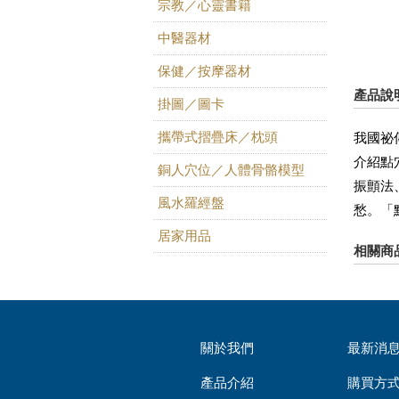
宗教／心靈書籍
中醫器材
保健／按摩器材
產品說
掛圖／圖卡
攜帶式摺疊床／枕頭
我國祕
介紹點
銅人穴位／人體骨骼模型
振顫法
風水羅經盤
愁。「
居家用品
相關商
關於我們
最新消
產品介紹
購買方