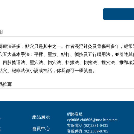
明
傳療法甚多，點穴只是其中之一。作者浸淫針灸及骨傷科多年，經常
穴五大基本手法：平揉、壓放、點打、循按及五行聯用法，並引述其
、四肢搖運法、壓穴法、切穴法、抖振法、切搖法、捏穴法、推頸項
點穴」絕非武俠小說或神話，你我都可一學就會。
品推薦
網路客服
息
產品展示
cy0606.ch0606@msa.hinet.net
客服電話:(02)2381-0435
式
會員中心
客服傳真:(02)2389-8705