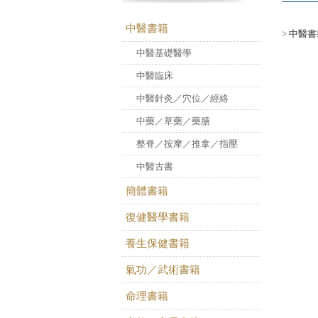
中醫書籍
>
中醫書
中醫基礎醫學
中醫臨床
中醫針灸／穴位／經絡
中藥／草藥／藥膳
整脊／按摩／推拿／指壓
中醫古書
簡體書籍
復健醫學書籍
養生保健書籍
氣功／武術書籍
命理書籍