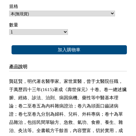
規格
數量
加入購物車
產品說明
龔廷賢，明代著名醫學家。家世業醫，曾于太醫院任職，
于萬歷四十三年(1615)著成《壽世保元》十卷。卷一總述臟
腑、經絡、診法、治則、病因病機、藥性等中醫基本理
論；卷二至卷五為內科雜病證治；卷六為頭面口齒諸病
證；卷七至卷九分別為婦科、兒科、外科專病；卷十為單
品雜治，包括民間單驗方、急救、氣功、食療、養生、雜
治、灸法等。全書載方千餘首，內容豐富，切於實用，成