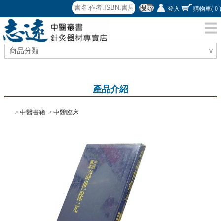
搜尋
登入
購物車
( 0 )
商品分類
∨
產品介紹
>
中醫書籍
>
中醫臨床