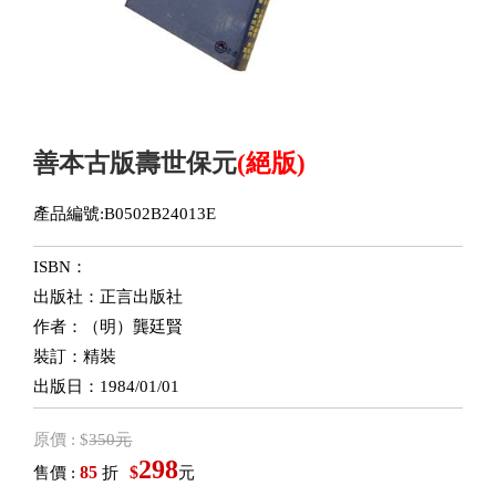
善本古版壽世保元
(絕版)
產品編號:B0502B24013E
ISBN：
出版社：正言出版社
作者：（明）龔廷賢
裝訂：精裝
出版日：1984/01/01
原價 : $
350元
298
85
$
售價 :
折
元