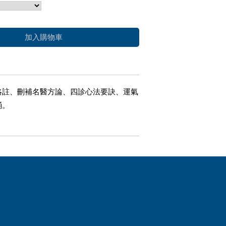
加入購物車
略註、刪補名醫方論、四診心法要訣、運氣
誦。