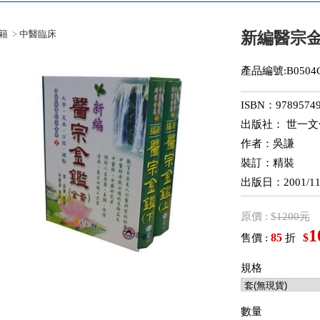
籍
>
中醫臨床
新編醫宗金
產品編號:B0504C
ISBN：97895749
出版社： 世一
作者：吳謙
裝訂：精裝
出版日：2001/11
原價 : $
1200元
1
85
$
售價 :
折
規格
數量