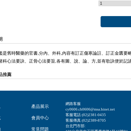
明
鑑是舊時醫藥的官書,分內、外科,內容有訂正傷寒論註、訂正金匱要
諸科心法要訣、正骨心法要旨,各有圖、說、論、方,並有歌訣便於記
品推薦
網路客服
息
產品展示
cy0606.ch0606@msa.hinet.net
客服電話:(02)2381-0435
式
會員中心
客服傳真:(02)2389-8705
台北門市部:
詢
常見問題