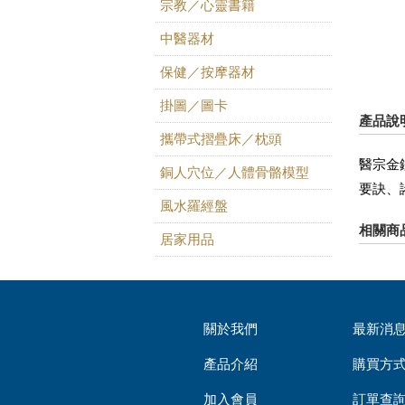
宗教／心靈書籍
中醫器材
保健／按摩器材
掛圖／圖卡
產品說
攜帶式摺疊床／枕頭
醫宗金
銅人穴位／人體骨骼模型
要訣、
風水羅經盤
相關商
居家用品
關於我們
最新消
產品介紹
購買方
加入會員
訂單查