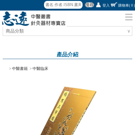
搜尋
登入
購物車
( 0 )
商品分類
∨
產品介紹
>
中醫書籍
>
中醫臨床