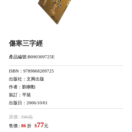
傷寒三字經
產品編號:B090309725E
ISBN：9789868209725
出版社：文興出版
作者：劉楙勳
裝訂：平裝
出版日：2006/10/01
原價 : $
90元
77
86
$
售價 :
折
元