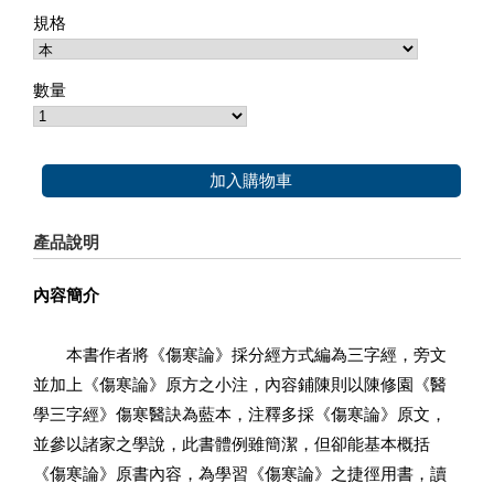
規格
數量
加入購物車
產品說明
內容簡介
本書作者將《傷寒論》採分經方式編為三字經，旁文
並加上《傷寒論》原方之小注，內容鋪陳則以陳修園《醫
學三字經》傷寒醫訣為藍本，注釋多採《傷寒論》原文，
並參以諸家之學說，此書體例雖簡潔，但卻能基本概括
《傷寒論》原書內容，為學習《傷寒論》之捷徑用書，讀