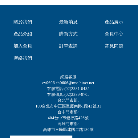
關於我們
最新消息
產品展示
產品介紹
購買方式
會員中心
加入會員
訂單查詢
常見問題
聯絡我們
網路客服
cy0606.ch0606@msa.hinet.net
客服電話:(02)2381-0435
客服傳真:(02)2389-8705
台北門市部:
100台北市中正區重慶南路1段43號B1
台中門市部:
404台中市健行路426號
高雄門市部:
高雄市三民區建國二路180號