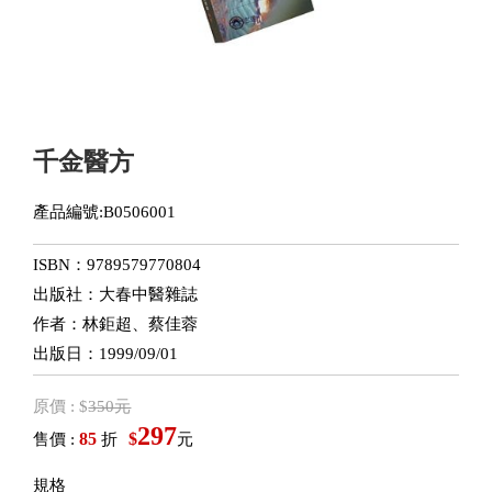
千金醫方
產品編號:B0506001
ISBN：9789579770804
出版社：大春中醫雜誌
作者：林鉅超、蔡佳蓉
出版日：1999/09/01
原價 : $
350元
297
85
$
售價 :
折
元
規格