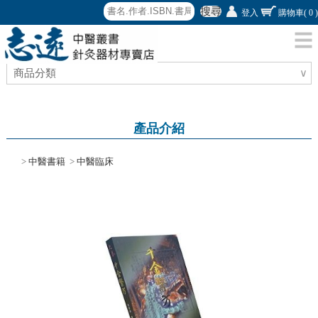
搜尋
登入
購物車
( 0 )
商品分類
∨
產品介紹
>
中醫書籍
>
中醫臨床