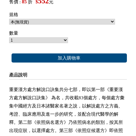
552
85
$
售價 :
折
元
規格
數量
加入購物車
產品說明
重要漢方處方解說口訣集共分七部，即以第一部《重要漢
方處方解說口訣集》 為名，共收載83個處方，每個處方彙
集中國經方及日本諸醫家名著之說，以解說處方之方義、
考證、臨床應用及進一步的研究，並配合現代醫學的解
釋。第二部《依照病名選方》乃依照病名的類別，按其所
出現症狀，以選擇處方。第三部《依照症候選方》即依照