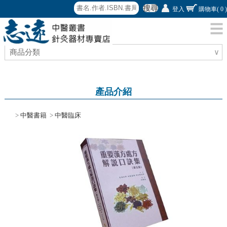
搜尋
登入
購物車
( 0 )
商品分類
∨
產品介紹
>
中醫書籍
>
中醫臨床