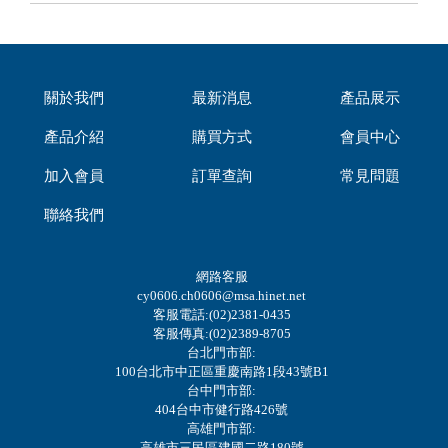
關於我們
最新消息
產品展示
產品介紹
購買方式
會員中心
加入會員
訂單查詢
常見問題
聯絡我們
網路客服
cy0606.ch0606@msa.hinet.net
客服電話:(02)2381-0435
客服傳真:(02)2389-8705
台北門市部:
100台北市中正區重慶南路1段43號B1
台中門市部:
404台中市健行路426號
高雄門市部:
高雄市三民區建國二路180號