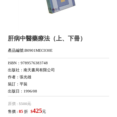
肝病中醫藥療法（上、下冊）
產品編號:B0901MEC030E
ISBN：9789576383748
出版社：南天書局有限公司
作者：張光雄
裝訂：平裝
出版日：1996/08
原價 : $
500元
425
85
$
售價 :
折
元