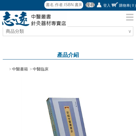
搜尋
登入
購物車
( 0 )
商品分類
∨
產品介紹
>
中醫書籍
>
中醫臨床