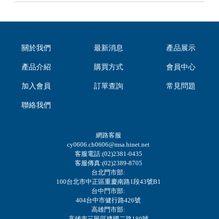
關於我們
最新消息
產品展示
產品介紹
購買方式
會員中心
加入會員
訂單查詢
常見問題
聯絡我們
網路客服
cy0606.ch0606@msa.hinet.net
客服電話:(02)2381-0435
客服傳真:(02)2389-8705
台北門市部:
100台北市中正區重慶南路1段43號B1
台中門市部:
404台中市健行路426號
高雄門市部:
高雄市三民區建國二路180號