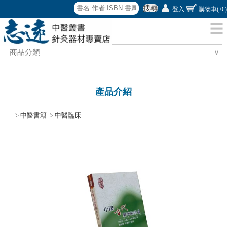
搜尋
登入
購物車
( 0 )
商品分類
∨
產品介紹
>
中醫書籍
>
中醫臨床