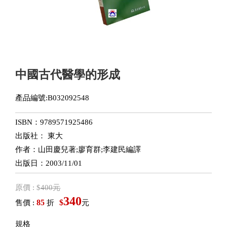
中國古代醫學的形成
產品編號:B032092548
ISBN：9789571925486
出版社： 東大
作者：山田慶兒著;廖育群;李建民編譯
出版日：2003/11/01
原價 : $
400元
340
85
$
售價 :
折
元
規格