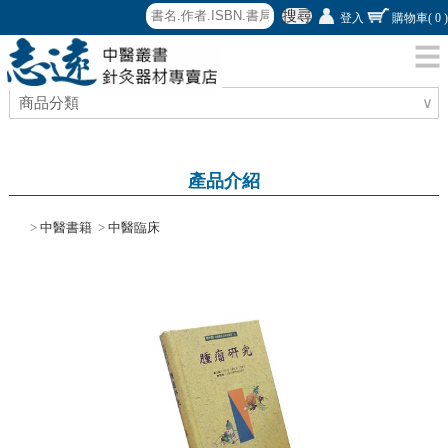
搜尋
登入
購物車
( 0 )
商品分類
∨
產品介紹
>
中醫書籍
>
中醫臨床