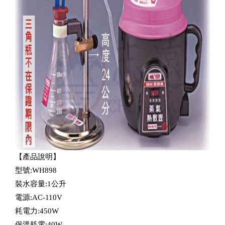
【產品說明】
型號:WH898
裝水容量:1公升
電源:AC-110V
耗電力:450W
保溫耗電:40W