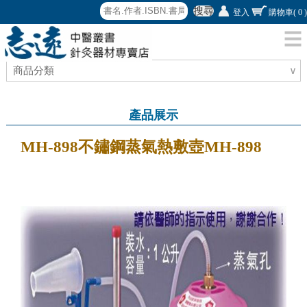
搜尋
登入
購物車
( 0 )
商品分類
∨
產品展示
MH-898不鏽鋼蒸氣熱敷壺MH-898