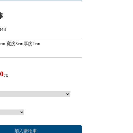
棒
48
cm.寬度3cm厚度2cm
0
元
加入購物車