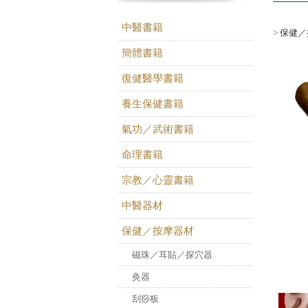
中醫書籍
>
保健／
簡體書籍
復健醫學書籍
養生保健書籍
氣功／武術書籍
命理書籍
宗教／心靈書籍
中醫器材
保健／按摩器材
磁珠／耳貼／探穴器
灸器
刮痧板