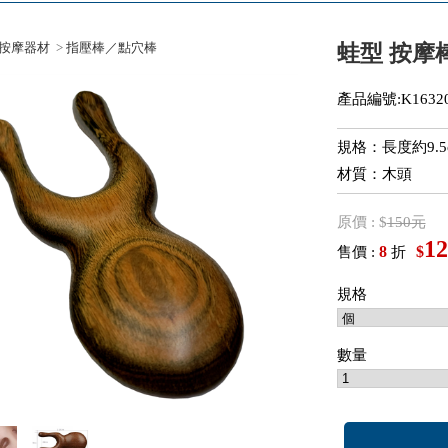
按摩器材
>
指壓棒／點穴棒
蛙型 按摩
產品編號:K16320
規格：長度約9.5
材質：木頭
原價 : $
150元
12
8
$
售價 :
折
規格
數量