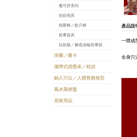
魔可舒系列
拍痧用具
指壓棒／點穴棒
產品說
按摩器具
一體成
拉筋板／腳底滾輪按摩器
掛圖／圖卡
全身穴
攜帶式摺疊床／枕頭
銅人穴位／人體骨骼模型
風水羅經盤
居家用品