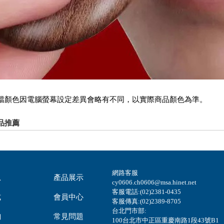
檔顏色因電腦螢幕設定差異會略有不同，以實際商品顏色為準。
品推薦
網路客服
息
產品展示
cy0606.ch0606@msa.hinet.net
客服電話:(02)2381-0435
式
會員中心
客服傳真:(02)2389-8705
台北門市部:
詢
常見問題
100台北市中正區重慶南路1段43號B1