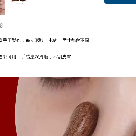
明
型手工製作，每支形狀、木紋、尺寸都會不同
道都可用，手感溫潤滑順，不割皮膚