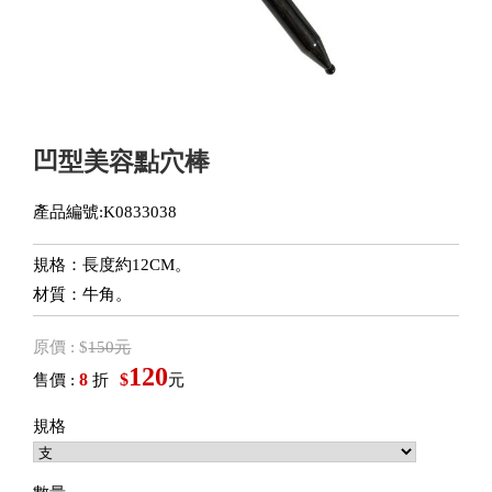
凹型美容點穴棒
產品編號:K0833038
規格：長度約12CM。
材質：牛角。
原價 : $
150元
120
8
$
售價 :
折
元
規格