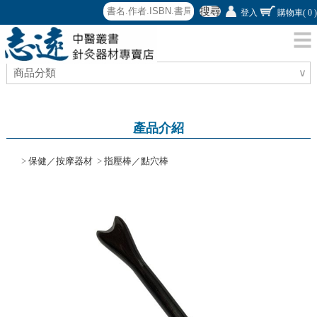
搜尋
登入
購物車
( 0 )
商品分類
∨
產品介紹
>
保健／按摩器材
>
指壓棒／點穴棒