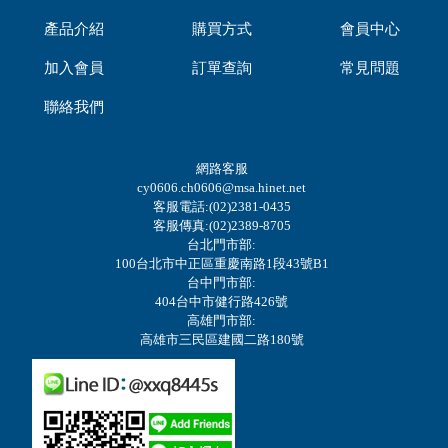
產品介紹
購買方式
會員中心
加入會員
訂單查詢
常見問題
聯絡我們
網路客服
cy0606.ch0606@msa.hinet.net
客服電話:(02)2381-0435
客服傳真:(02)2389-8705
台北門市部:
100台北市中正區重慶南路1段43號B1
台中門市部:
404台中市健行路426號
高雄門市部:
高雄市三民區建國二路180號