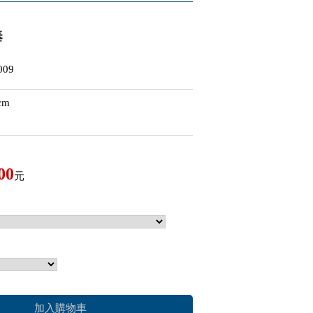
棒
09
cm
00
元
加入購物車