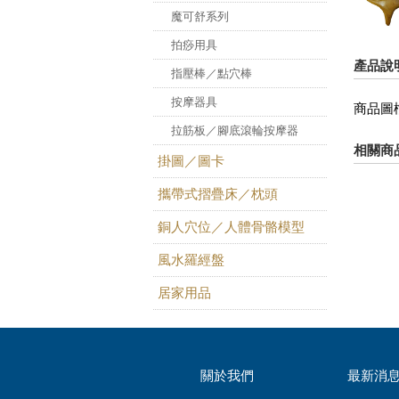
魔可舒系列
拍痧用具
產品說
指壓棒／點穴棒
按摩器具
商品圖
拉筋板／腳底滾輪按摩器
相關商
掛圖／圖卡
攜帶式摺疊床／枕頭
銅人穴位／人體骨骼模型
風水羅經盤
居家用品
關於我們
最新消