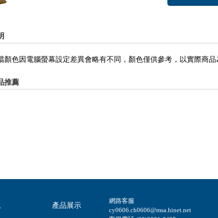
明
檔顏色因電腦螢幕設定差異會略有不同，顏色僅供參考，以實際商品
品推薦
網路客服
息
產品展示
cy0606.ch0606@msa.hinet.net