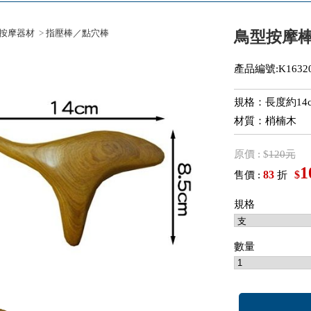
按摩器材
>
指壓棒／點穴棒
鳥型按摩
產品編號:K16320
規格：長度約14
材質：梢楠木
原價 : $
120元
1
83
$
售價 :
折
規格
數量