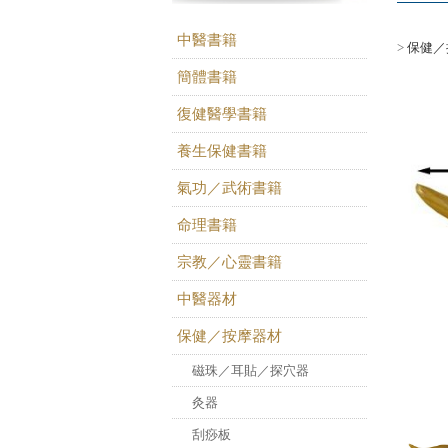
中醫書籍
>
保健／
簡體書籍
復健醫學書籍
養生保健書籍
氣功／武術書籍
命理書籍
宗教／心靈書籍
中醫器材
保健／按摩器材
磁珠／耳貼／探穴器
灸器
刮痧板