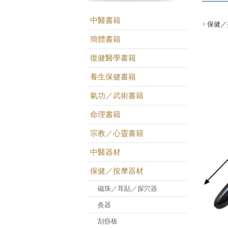
中醫書籍
>
保健／
簡體書籍
復健醫學書籍
養生保健書籍
氣功／武術書籍
命理書籍
宗教／心靈書籍
中醫器材
保健／按摩器材
磁珠／耳貼／探穴器
灸器
刮痧板