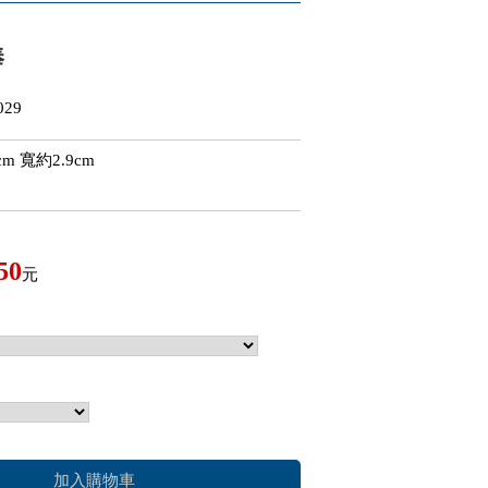
棒
29
 寬約2.9cm
50
元
加入購物車