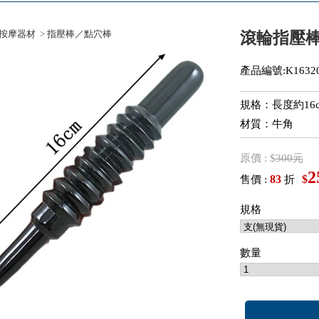
按摩器材
>
指壓棒／點穴棒
滾輪指壓
產品編號:K16320
規格：長度約16cm
材質：牛角
原價 : $
300元
2
83
$
售價 :
折
規格
數量