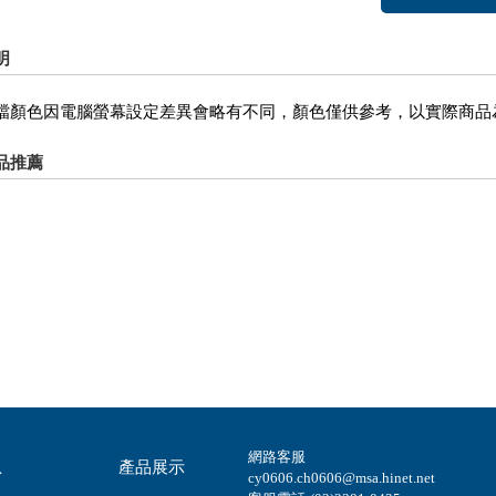
明
檔顏色因電腦螢幕設定差異會略有不同，顏色僅供參考，以實際商品
品推薦
網路客服
息
產品展示
cy0606.ch0606@msa.hinet.net