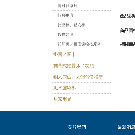
魔可舒系列
拍痧用具
產品說
指壓棒／點穴棒
商品圖
按摩器具
拉筋板／腳底滾輪按摩器
相關商
掛圖／圖卡
攜帶式摺疊床／枕頭
銅人穴位／人體骨骼模型
風水羅經盤
居家用品
關於我們
最新消