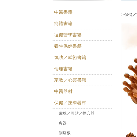
中醫書籍
>
保健／
簡體書籍
復健醫學書籍
養生保健書籍
氣功／武術書籍
命理書籍
宗教／心靈書籍
中醫器材
保健／按摩器材
磁珠／耳貼／探穴器
灸器
刮痧板