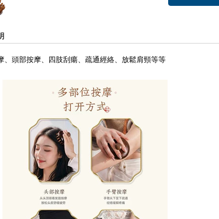
明
摩、頭部按摩、四肢刮瘍、疏通經絡、放鬆肩頸等等