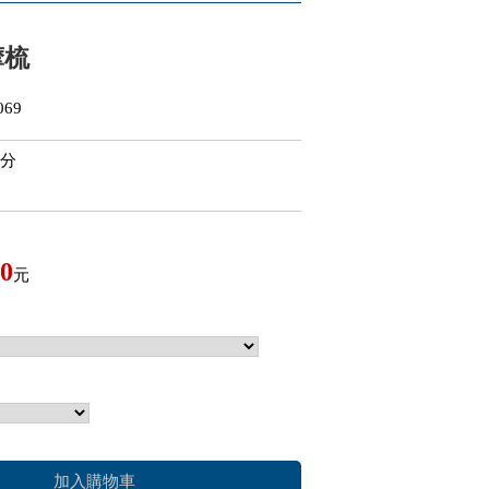
摩梳
69
公分
0
元
加入購物車