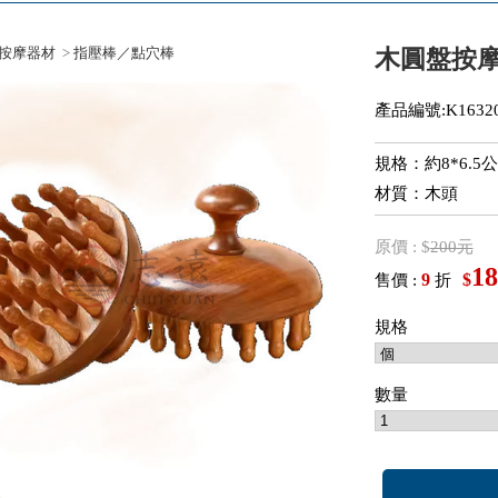
按摩器材
>
指壓棒／點穴棒
木圓盤按
產品編號:K16320
規格：約8*6.5
材質：木頭
原價 : $
200元
18
9
$
售價 :
折
規格
數量