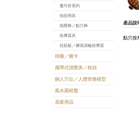
魔可舒系列
拍痧用具
產品說
指壓棒／點穴棒
按摩器具
點穴按
拉筋板／腳底滾輪按摩器
掛圖／圖卡
攜帶式摺疊床／枕頭
銅人穴位／人體骨骼模型
風水羅經盤
居家用品