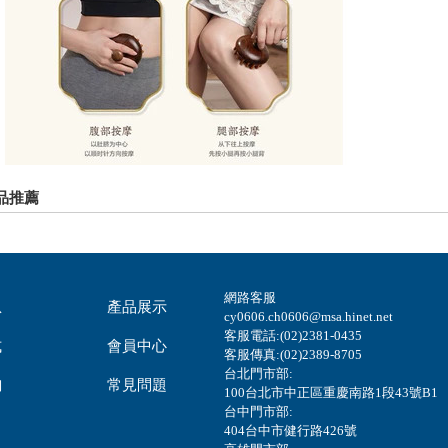
品推薦
網路客服
息
產品展示
cy0606.ch0606@msa.hinet.net
客服電話:(02)2381-0435
式
會員中心
客服傳真:(02)2389-8705
台北門市部:
詢
常見問題
100台北市中正區重慶南路1段43號B1
台中門市部:
404台中市健行路426號