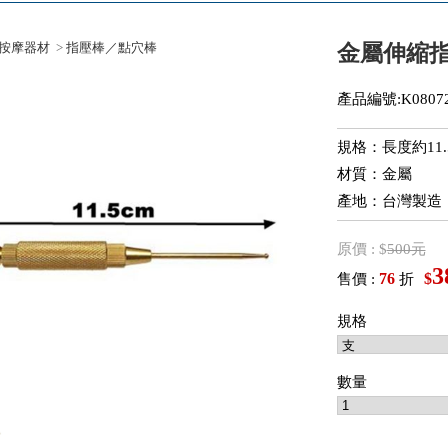
按摩器材
>
指壓棒／點穴棒
金屬伸縮
產品編號:K08072
規格：長度約11.
材質：金屬
產地：台灣製造
原價 : $
500元
3
76
$
售價 :
折
規格
數量