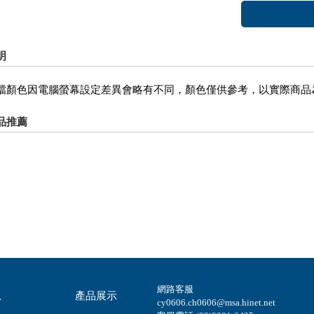
明
檔顏色因電腦螢幕設定差異會略有不同，顏色僅供參考，以實際商品
品推薦
網路客服
息
產品展示
cy0606.ch0606@msa.hinet.net