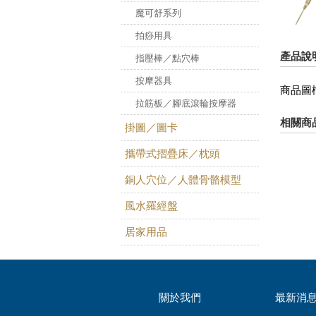
魔可舒系列
拍痧用具
產品說
指壓棒／點穴棒
按摩器具
商品圖
拉筋板／腳底滾輪按摩器
相關商
掛圖／圖卡
攜帶式摺疊床／枕頭
銅人穴位／人體骨骼模型
風水羅經盤
居家用品
關於我們
最新消