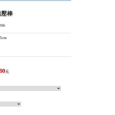
指壓棒
06
5cm
80
元