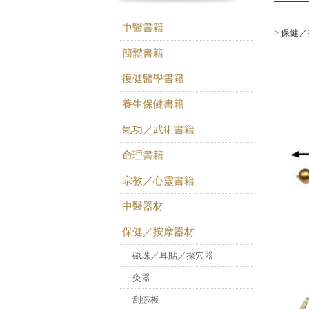
中醫書籍
>
保健／
簡體書籍
復健醫學書籍
養生保健書籍
氣功／武術書籍
命理書籍
宗教／心靈書籍
中醫器材
保健／按摩器材
磁珠／耳貼／探穴器
灸器
刮痧板