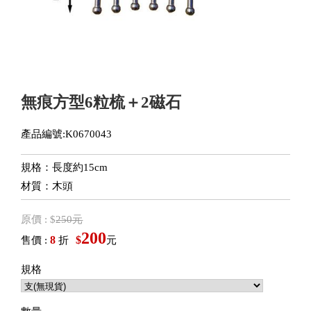
無痕方型6粒梳＋2磁石
產品編號:K0670043
規格：長度約15cm
材質：木頭
原價 : $
250元
200
8
$
售價 :
折
元
規格