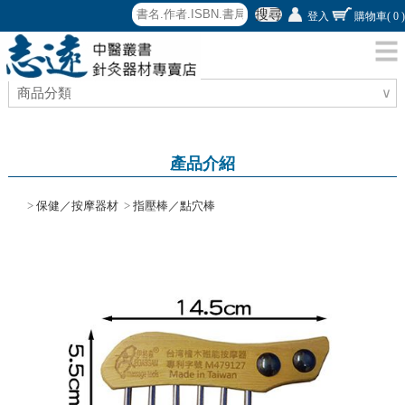
搜尋
登入
購物車
( 0 )
商品分類
∨
產品介紹
>
保健／按摩器材
>
指壓棒／點穴棒