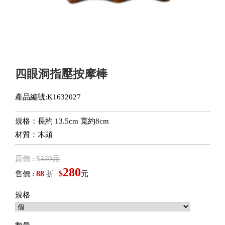
四眼洞指壓按摩棒
產品編號:K1632027
規格：長約 13.5cm 寬約8cm
材質：木頭
原價 : $
320元
280
88
$
售價 :
折
元
規格