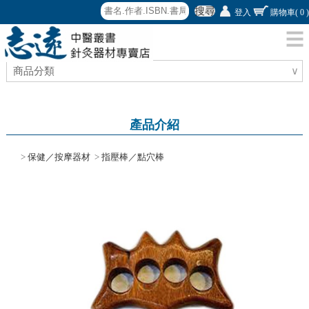
搜尋
登入
購物車
( 0 )
商品分類
∨
產品介紹
>
保健／按摩器材
>
指壓棒／點穴棒