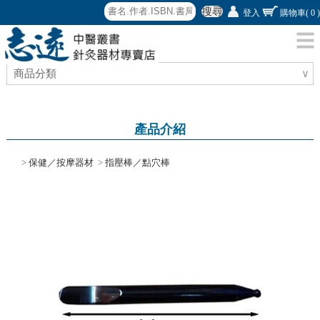
搜尋
登入
購物車
( 0 )
商品分類
∨
產品介紹
>
保健／按摩器材
>
指壓棒／點穴棒