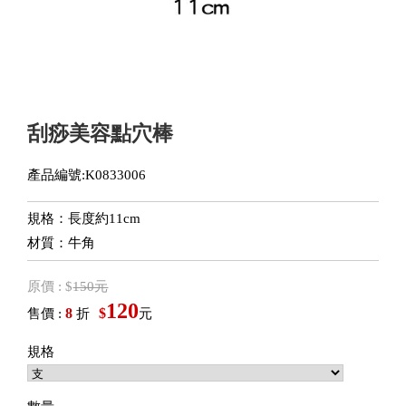
刮痧美容點穴棒
產品編號:K0833006
規格：長度約11cm
材質：牛角
原價 : $
150元
120
8
$
售價 :
折
元
規格