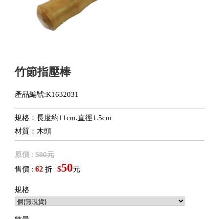
竹節指壓棒
產品編號:K1632031
規格：長度約11cm.直徑1.5cm
材質：木頭
原價 : $
80元
50
62
$
售價 :
折
元
規格