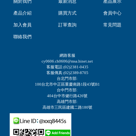
關於我們
最新消息
產品展示
產品介紹
購買方式
會員中心
加入會員
訂單查詢
常見問題
聯絡我們
網路客服
cy0606.ch0606@msa.hinet.net
客服電話:(02)2381-0435
客服傳真:(02)2389-8705
台北門市部:
100台北市中正區重慶南路1段43號B1
台中門市部:
404台中市健行路426號
高雄門市部:
高雄市三民區建國二路180號