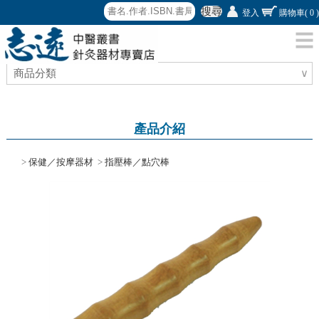
搜尋
登入
購物車
( 0 )
商品分類
∨
產品介紹
>
保健／按摩器材
>
指壓棒／點穴棒