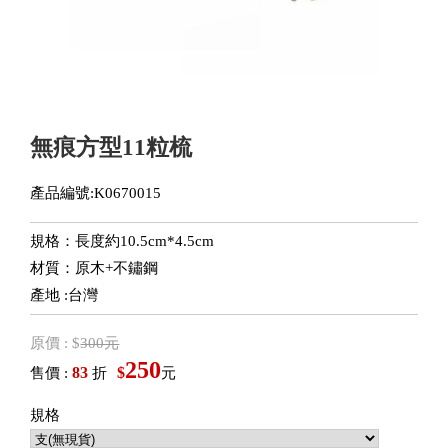
無痕方型11粒梳
產品編號:K0670015
規格：長度約10.5cm*4.5cm
材質：原木+不鏽鋼
產地 :台灣
原價 : $
300元
250
83
$
售價 :
折
元
規格