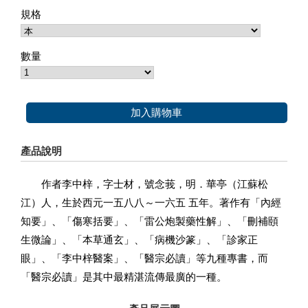
規格
數量
加入購物車
產品說明
作者李中梓，字士材，號念莪，明．華亭（江蘇松
江）人，生於西元一五八八～一六五 五年。著作有「內經
知要」、「傷寒括要」、「雷公炮製藥性解」、「刪補頤
生微論」、「本草通玄」、「病機沙篆」、「診家正
眼」、「李中梓醫案」、「醫宗必讀」等九種專書，而
「醫宗必讀」是其中最精湛流傳最廣的一種。