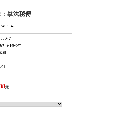
訣：拳法秘傳
3463047
63047
版社有限公司
武組
/01
38
元