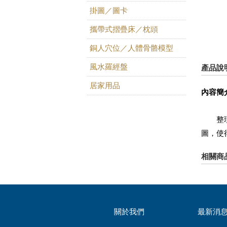
掛圖／圖卡
攜帶式摺疊床／枕頭
銅人穴位／人體骨骼模型
風水羅經盤
產品說
居家用品
內容簡
整理者
圖，使
相關商
關於我們
最新消