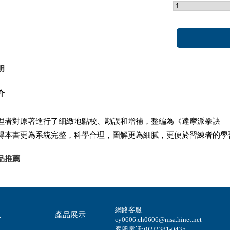
明
介
對原著進行了細緻地點校、勘誤和增補，整編為《達摩派拳訣―
得本書更為系統完整，科學合理，圖解更為細膩，更便於習練者的學
品推薦
網路客服
息
產品展示
cy0606.ch0606@msa.hinet.net
客服電話:(02)2381-0435