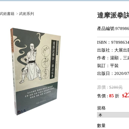
武術書籍
>
武術系列
達摩派拳
產品編號:978986
ISBN：97898634
出版社：大展出
作者：湯顯，三
裝訂：平裝
出版日：2020/07
原價 : $
280元
2
85
$
售價 :
折
規格
數量