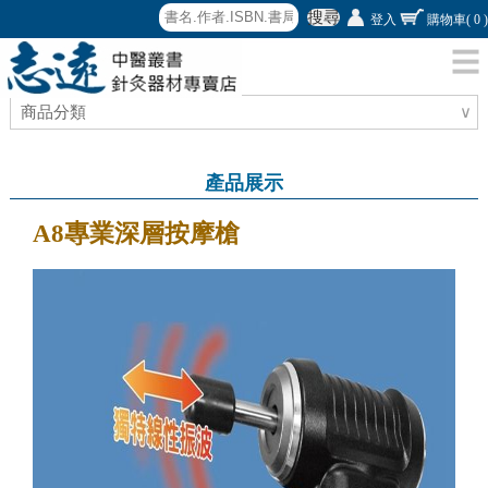
搜尋
登入
購物車
( 0 )
商品分類
∨
產品展示
A8專業深層按摩槍