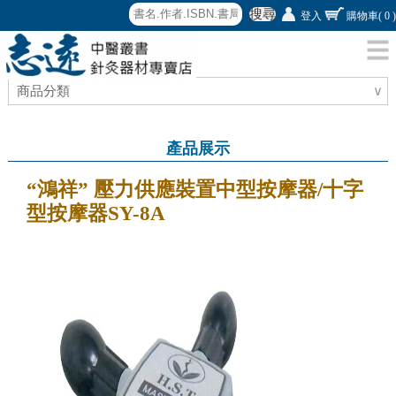
搜尋
登入
購物車
( 0 )
商品分類
∨
產品展示
“鴻祥” 壓力供應裝置中型按摩器/十字
型按摩器SY-8A