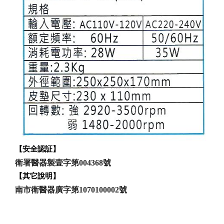
【安全認証】
衛署醫器製壹字第004368號
【其它說明】
南市衛醫器廣字第1070100002號